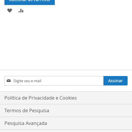
ADICIONAR
ADICIONAR
À
PARA
LISTA
COMPARAR
DE
DESEJOS
Inscreva-
Assinar
se
na
nossa
Política de Privacidade e Cookies
Newsletter:
Termos de Pesquisa
Pesquisa Avançada