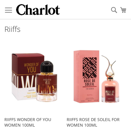
Pular
para
Busc
Me
o
conteúdo
Riiffs
RIIFFS WONDER OF YOU
RIIFFS ROSE DE SOLEIL FOR
WOMEN 100ML
WOMEN 100ML