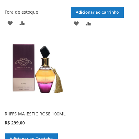
Fora de estoque
Adicionar ao Carrinho
ADICIONAR
ADICIONAR
ADICIONAR
ADICIONAR
À
PARA
À
PARA
LISTA
COMPARAR
LISTA
COMPARAR
DE
DE
DESEJOS
DESEJOS
RIIFFS MAJESTIC ROSE 100ML
R$ 299,00
Adicionar ao Carrinho