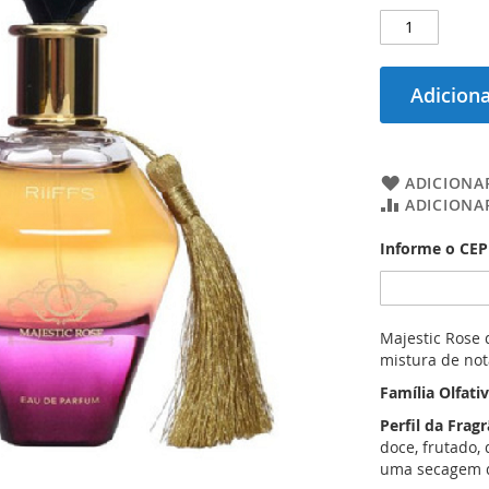
Adiciona
ADICIONAR
ADICIONA
Informe o CEP 
Majestic Rose 
mistura de not
Família Olfati
Perfil da Frag
doce, frutado,
uma secagem d