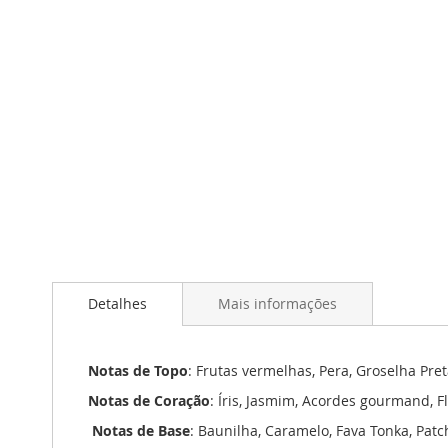
Saltar
para
o
início
da
Galeria
de
imagens
Detalhes
Mais informações
Notas de Topo
: Frutas vermelhas, Pera, Groselha Pr
Notas de Coração
: Íris, Jasmim, Acordes gourmand, F
Notas de Base
: Baunilha, Caramelo, Fava Tonka, Patch