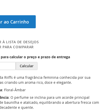
r ao Carrinho
 À LISTA DE DESEJOS
R PARA COMPARAR
para calcular o preço e prazo de entrega
Calcular
da Riiffs é uma fragrância feminina conhecida por sua
as criando um aroma rico, doce e elegante.
va
: Floral-Âmbar
rância
: O perfume se inclina para um acorde principal
 de baunilha e atalcado, equilibrando a abertura fresca com
ecadente e quente.