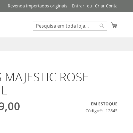
Revenda importados originais
Entrar
Criar Conta
Meu Ca
Buscar
Buscar
S MAJESTIC ROSE
L
9,00
EM ESTOQUE
Código
12845