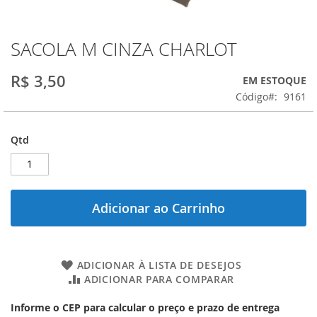
SACOLA M CINZA CHARLOT
Saltar
para
o
R$ 3,50
EM ESTOQUE
início
Código
9161
da
Galeria
de
Qtd
imagens
Adicionar ao Carrinho
ADICIONAR À LISTA DE DESEJOS
ADICIONAR PARA COMPARAR
Informe o CEP para calcular o preço e prazo de entrega