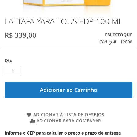
LATTAFA YARA TOUS EDP 100 ML
Saltar
para
o
R$ 339,00
EM ESTOQUE
início
Código
12808
da
Galeria
de
Qtd
imagens
Adicionar ao Carrinho
ADICIONAR À LISTA DE DESEJOS
ADICIONAR PARA COMPARAR
Informe o CEP para calcular o preço e prazo de entrega