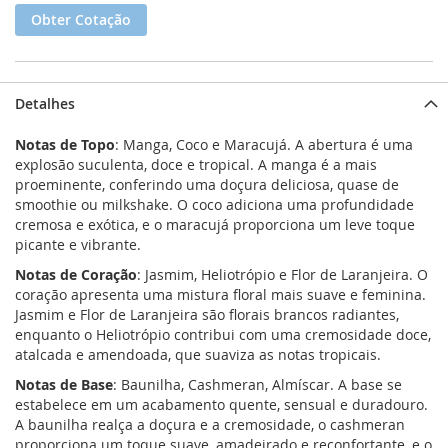
Obter Cotação
Detalhes
Notas de Topo
: Manga, Coco e Maracujá. A abertura é uma
explosão suculenta, doce e tropical. A manga é a mais
proeminente, conferindo uma doçura deliciosa, quase de
smoothie ou milkshake. O coco adiciona uma profundidade
cremosa e exótica, e o maracujá proporciona um leve toque
picante e vibrante.
Notas de Coração
: Jasmim, Heliotrópio e Flor de Laranjeira. O
coração apresenta uma mistura floral mais suave e feminina.
Jasmim e Flor de Laranjeira são florais brancos radiantes,
enquanto o Heliotrópio contribui com uma cremosidade doce,
atalcada e amendoada, que suaviza as notas tropicais.
Notas de Base
: Baunilha, Cashmeran, Almíscar. A base se
estabelece em um acabamento quente, sensual e duradouro.
A baunilha realça a doçura e a cremosidade, o cashmeran
proporciona um toque suave, amadeirado e reconfortante, e o