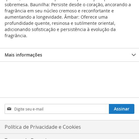
sobremesa. Baunilha: Persiste desde o coração, ancorando a
fragrância em seu núcleo cremoso e reconfortante e
aumentando a longevidade. Âmbar: Oferece uma
profundidade quente, resinosa e sutilmente oriental,
adicionando sofisticação e persistência à evolução da
fragrância.
Mais informações
Inscreva-
Assinar
se
na
nossa
Política de Privacidade e Cookies
Newsletter: