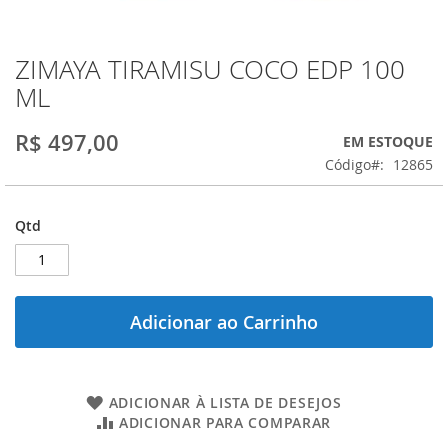
ZIMAYA TIRAMISU COCO EDP 100
Saltar
para
ML
o
início
R$ 497,00
EM ESTOQUE
da
Galeria
Código
12865
de
imagens
Qtd
Adicionar ao Carrinho
ADICIONAR À LISTA DE DESEJOS
ADICIONAR PARA COMPARAR