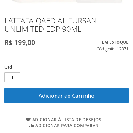
LATTAFA QAED AL FURSAN
Saltar
para
UNLIMITED EDP 90ML
o
início
R$ 199,00
EM ESTOQUE
da
Galeria
Código
12871
de
imagens
Qtd
Adicionar ao Carrinho
ADICIONAR À LISTA DE DESEJOS
ADICIONAR PARA COMPARAR