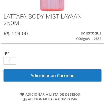
LATTAFA BODY MIST LAYAAN
Saltar
para
250ML
o
início
R$ 119,00
EM ESTOQUE
da
Galeria
Código
12886
de
imagens
Qtd
Adicionar ao Carrinho
ADICIONAR À LISTA DE DESEJOS
ADICIONAR PARA COMPARAR