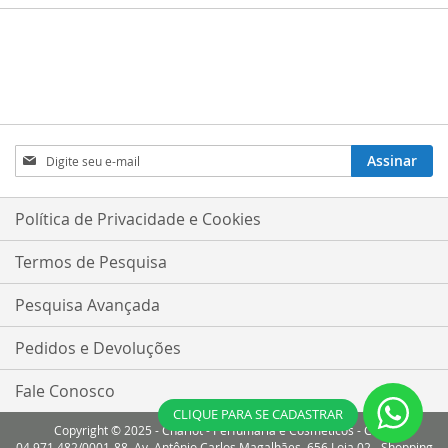
Inscreva-
Assinar
se
na
nossa
Política de Privacidade e Cookies
Newsletter:
Termos de Pesquisa
Pesquisa Avançada
Pedidos e Devoluções
Fale Conosco
CLIQUE PARA SE CADASTRAR
Copyright © 2025 - Charlot - Perfumaria e Cosméticos - CNPJ:
04.971.482/0001-88. Av. Antônio Carlos Magalhães, 656 Loja 02 - Shopping