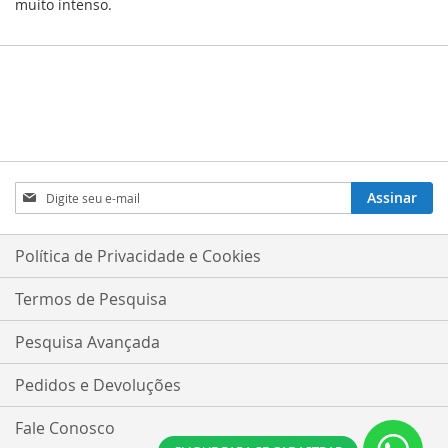
muito intenso.
Inscreva-
Assinar
se
na
nossa
Política de Privacidade e Cookies
Newsletter:
Termos de Pesquisa
Pesquisa Avançada
Pedidos e Devoluções
Fale Conosco