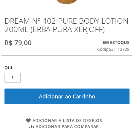
DREAM Nº 402 PURE BODY LOTION
Saltar
para
200ML (ERBA PURA XERJOFF)
o
início
R$ 79,00
EM ESTOQUE
da
Galeria
Código
12828
de
imagens
Qtd
Adicionar ao Carrinho
ADICIONAR À LISTA DE DESEJOS
ADICIONAR PARA COMPARAR