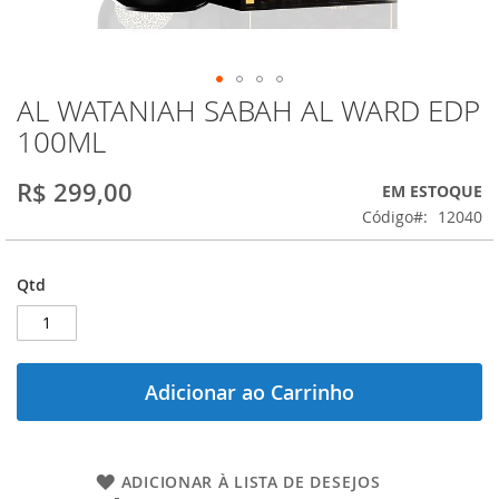
AL WATANIAH SABAH AL WARD EDP
Saltar
para
100ML
o
início
R$ 299,00
EM ESTOQUE
da
Galeria
Código
12040
de
imagens
Qtd
Adicionar ao Carrinho
ADICIONAR À LISTA DE DESEJOS