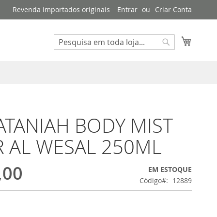
Revenda importados originais
Entrar
Criar Conta
Meu Ca
Buscar
Buscar
ATANIAH BODY MIST
R AL WESAL 250ML
,00
EM ESTOQUE
Código
12889