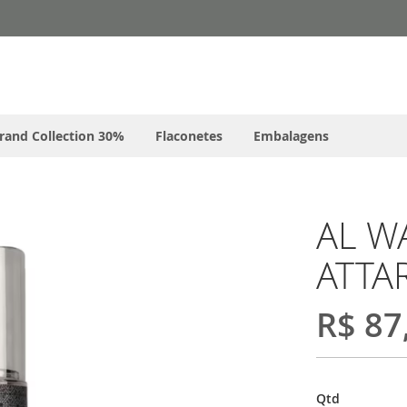
rand Collection 30%
Flaconetes
Embalagens
AL W
ATTA
R$ 87
Qtd