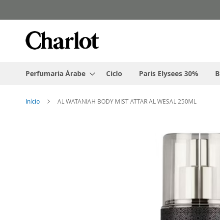
Pular
para
o
conteúdo
Perfumaria Árabe
Ciclo
Paris Elysees 30%
B
Início
AL WATANIAH BODY MIST ATTAR AL WESAL 250ML
Pular
para
o
final
da
Galeria
de
imagens