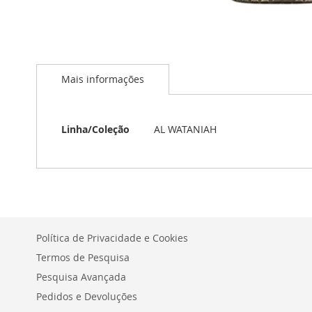
Saltar
para
o
Mais informações
início
da
Galeria
de
Mais
Linha/Coleção
AL WATANIAH
imagens
informações
Política de Privacidade e Cookies
Termos de Pesquisa
Pesquisa Avançada
Pedidos e Devoluções