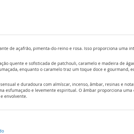
vante de açafrão, pimenta-do-reino e rosa. Isso proporciona uma i
ão quente e sofisticada de patchouli, caramelo e madeira de ágar
maçada, enquanto o caramelo traz um toque doce e gourmand, equ
sensual e duradoura com almíscar, incenso, âmbar, resinas e nota
ma esfumaçado e levemente espiritual. O âmbar proporciona uma d
e envolvente.
do