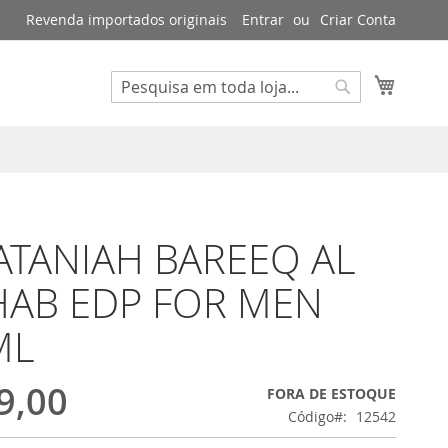
Revenda importados originais
Entrar
Criar Conta
Meu Ca
Buscar
Buscar
ATANIAH BAREEQ AL
AB EDP FOR MEN
ML
9,00
FORA DE ESTOQUE
Código
12542