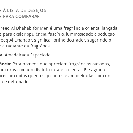
 À LISTA DE DESEJOS
R PARA COMPARAR
reeq Al Dhahab for Men é uma fragrância oriental lançada
a para exalar opulência, fascínio, luminosidade e sedução.
eeq Al Dhahab", significa "brilho dourado", sugerindo o
o e radiante da fragrância.
va
: Amadeirada Especiada
rância
: Para homens que apreciam fragrâncias ousadas,
adouras com um distinto caráter oriental. Ele agrada
preciam notas quentes, picantes e amadeiradas com um
ra e defumado.