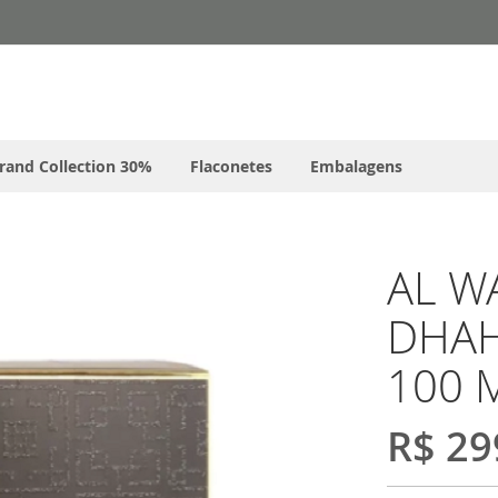
rand Collection 30%
Flaconetes
Embalagens
AL W
DHAH
100 
R$ 29