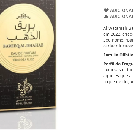
ADICIONAR
ADICIONA
Al Wataniah Ba
em 2022, criad
Seu nome, "Bar
caráter luxuos
Família Olfati
Perfil da Frag
luxuosas e dur
aqueles que a
toque de doçu