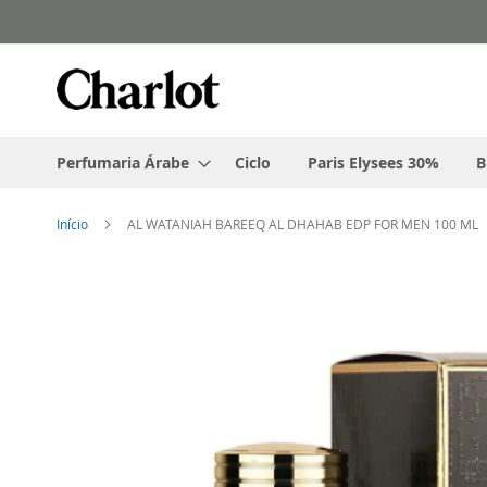
Pular
para
o
conteúdo
Perfumaria Árabe
Ciclo
Paris Elysees 30%
B
Início
AL WATANIAH BAREEQ AL DHAHAB EDP FOR MEN 100 ML
Pular
para
o
final
da
Galeria
de
imagens