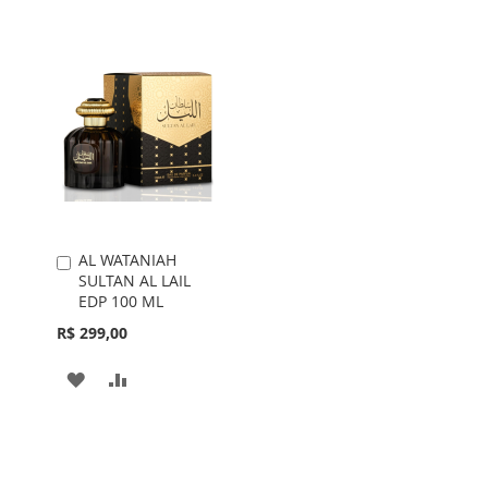
AL WATANIAH
Adicionar
SULTAN AL LAIL
ao
EDP 100 ML
Carrinho
R$ 299,00
ADICIONAR
ADICIONAR
À
PARA
LISTA
COMPARAR