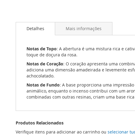
Saltar
para
Detalhes
Mais informações
o
início
da
Galeria
Notas de Topo
: A abertura é uma mistura rica e cati
de
toque de doçura da rosa.
imagens
Notas de Coração
: O coração apresenta uma combinaç
adiciona uma dimensão amadeirada e levemente esfu
achocolatado.
Notas de Fundo
: A base proporciona uma impressão 
animálico, enquanto o incenso contribui com um aro
combinadas com outras resinas, criam uma base rica 
Produtos Relacionados
Verifique itens para adicionar ao carrinho ou
selecionar tu